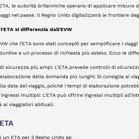
l’ETA, le autorità britanniche sperano di applicare misure di
iaggi nel paese. Il Regno Unito digitalizzerà le frontiere deg
l’ETA si differenzia dall’EVW
EVW che l’ETA sono stati concepiti per semplificare i viagg
iuntive e un processo di richiesta più esteso. Ecco le diffe
 di sicurezza più ampi: L’ETA prevede controlli di sicurezz
elaborazione della domanda più lunghi: Si consiglia ai viag
alla data del viaggio, poiché i tempi di elaborazione potreb
e ingressi multipli: L’ETA può offrire ingressi multipli all’i
tà ai viaggiatori abituali.
 ETA
i un ETA per il Regno Unito se: