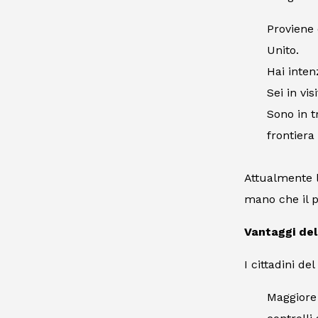
Proviene 
Unito.
Hai inten
Sei in vi
Sono in t
frontiera
Attualmente l
mano che il p
Vantaggi dell
I cittadini d
Maggiore 