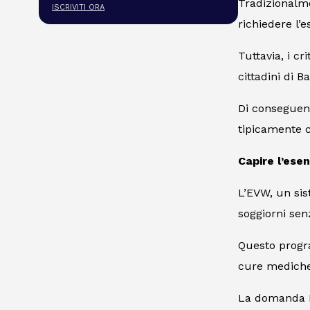
Tradizionalme
ISCRIVITI ORA
richiedere l’e
Tuttavia, i cr
cittadini di B
Di conseguenz
tipicamente c
Capire l’esen
L’EVW, un sis
soggiorni sen
Questo progra
cure mediche
La domanda E