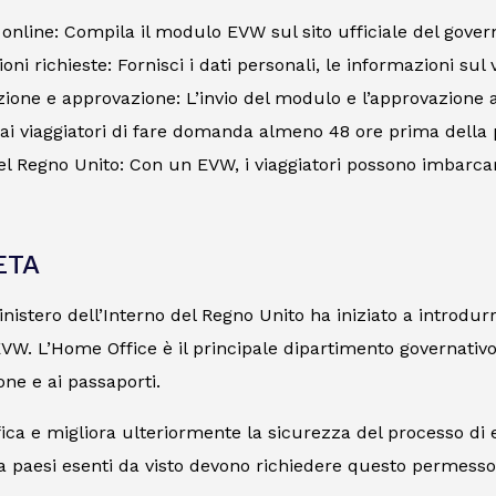
 online: Compila il modulo EVW sul sito ufficiale del gover
ni richieste: Fornisci i dati personali, le informazioni sul v
ione e approvazione: L’invio del modulo e l’approvazione 
 ai viaggiatori di fare domanda almeno 48 ore prima della
el Regno Unito: Con un EVW, i viaggiatori possono imbarcars
’ETA
Ministero dell’Interno del Regno Unito ha iniziato a introdu
’EVW. L’Home Office è il principale dipartimento governativo
one e ai passaporti.
ica e migliora ulteriormente la sicurezza del processo di e
a paesi esenti da visto devono richiedere questo permesso