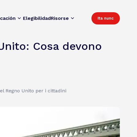
icación
Elegibilidad
Risorse
Ita nunc
 Unito: Cosa devono
l Regno Unito per i cittadini