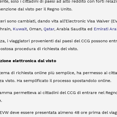
nte, solo i cittadini di paesi ad alto reddito con forti rel
senzione dal visto per il Regno Unito.
iteri sono cambiati, dando vita all’Electronic Visa Waiver (EV
ahrain,
Kuwait
, Oman,
Qatar
, Arabia Saudita ed
Emirati Ara
a, i viaggiatori provenienti dai paesi del CCG possono ent
ostosa procedura di richiesta del visto.
zione elettronica dal visto
tema di richiesta online più semplice, ha permesso ai cittad
za visto. Ha semplificato il processo spostandolo online.
mma permetteva ai cittadini del CCG di entrare nel Regno U
.
VW deve essere presentata almeno 48 ore prima del viaggi