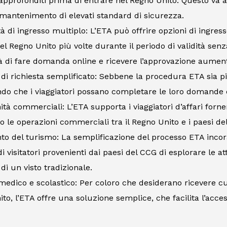
 approfonditi prima di entrare nel Regno Unito. Questo va a
 mantenimento di elevati standard di sicurezza.
ità di ingresso multiplo: L’ETA può offrire opzioni di ingre
el Regno Unito più volte durante il periodo di validità sen
tà di fare domanda online e ricevere l’approvazione aument
di richiesta semplificato: Sebbene la procedura ETA sia pi
ndo che i viaggiatori possano completare le loro domand
tà commerciali: L’ETA supporta i viaggiatori d’affari forne
do le operazioni commerciali tra il Regno Unito e i paesi de
o del turismo: La semplificazione del processo ETA incor
 visitatori provenienti dai paesi del CCG di esplorare le at
o di un visto tradizionale.
edico e scolastico: Per coloro che desiderano ricevere c
to, l’ETA offre una soluzione semplice, che facilita l’acces