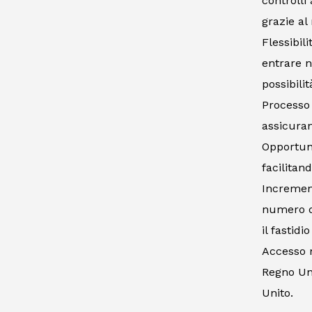
controlli
grazie al
Flessibil
entrare n
possibili
Processo 
assicura
Opportuni
facilitan
Increment
numero di
il fastidi
Accesso m
Regno Uni
Unito.