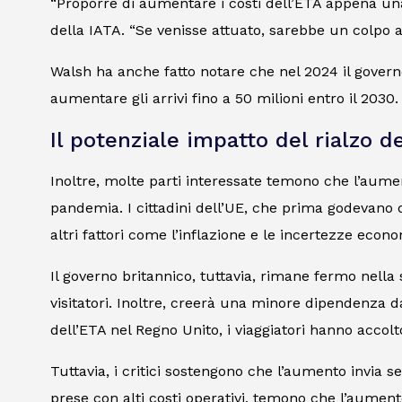
“Proporre di aumentare i costi dell’ETA appena una
della IATA. “Se venisse attuato, sarebbe un colpo au
Walsh ha anche fatto notare che nel 2024 il govern
aumentare gli arrivi fino a 50 milioni entro il 2030.
Il potenziale impatto del rialzo de
Inoltre, molte parti interessate temono che l’aume
pandemia. I cittadini dell’UE, che prima godevano d
altri fattori come l’inflazione e le incertezze econ
Il governo britannico, tuttavia, rimane fermo nella s
visitatori. Inoltre, creerà una minore dipendenza d
dell’ETA nel Regno Unito, i viaggiatori hanno accolt
Tuttavia, i critici sostengono che l’aumento invia s
prese con alti costi operativi, temono che l’aument