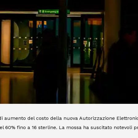
i aumento del costo della nuova Autorizzazione Elettronica
l 60% fino a 16 sterline. La mossa ha suscitato notevoli p