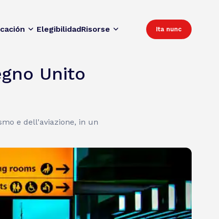
icación
Elegibilidad
Risorse
Ita nunc
egno Unito
mo e dell'aviazione, in un