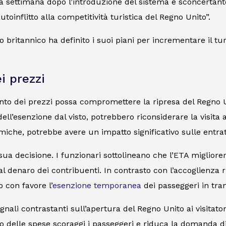
 settimana dopo l’introduzione del sistema è sconcertante”
toinflitto alla competitività turistica del Regno Unito”.
o britannico ha definito i suoi piani per incrementare il 
i prezzi
nto dei prezzi possa compromettere la ripresa del Regno Un
ell’esenzione dal visto, potrebbero riconsiderare la visita
omiche, potrebbe avere un impatto significativo sulle entra
ua decisione. I funzionari sottolineano che l’ETA migliorerà
al denaro dei contribuenti. In contrasto con l’accoglienza 
o con favore l’
esenzione temporanea
dei passeggeri in tran
egnali contrastanti sull’apertura del Regno Unito ai visitato
o delle spese scoraggi i passeggeri e riduca la domanda di 