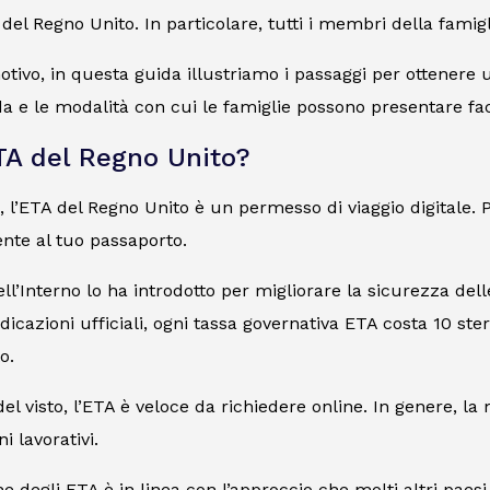
 del Regno Unito. In particolare, tutti i membri della famig
tivo, in questa guida illustriamo i passaggi per ottenere 
a e le modalità con cui le famiglie possono presentare f
ETA del Regno Unito?
e, l’ETA del Regno Unito è un permesso di viaggio digitale. P
nte al tuo passaporto.
ell’Interno lo ha introdotto per migliorare la sicurezza delle
dicazioni ufficiali, ogni tassa governativa ETA costa 10 ste
o.
el visto, l’ETA è veloce da richiedere online. In genere, la
i lavorativi.
ne degli ETA è in linea con l’approccio che molti altri paes