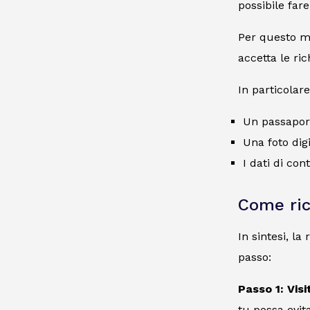
possibile far
Per questo mot
accetta le ric
In particolare
Un passaport
Una foto dig
I dati di con
Come ric
In sintesi, l
passo:
Passo 1: Vis
tu possa evit