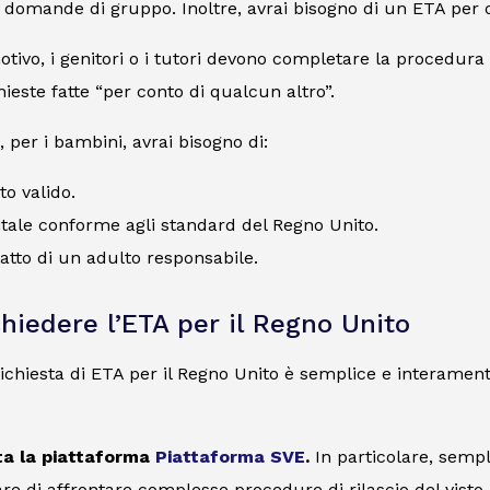
e domande di gruppo. Inoltre, avrai bisogno di un ETA per
ivo, i genitori o i tutori devono completare la procedura pe
hieste fatte “per conto di qualcun altro”.
, per i bambini, avrai bisogno di:
o valido.
itale conforme agli standard del Regno Unito.
tatto di un adulto responsabile.
hiedere l’ETA per il Regno Unito
a richiesta di ETA per il Regno Unito è semplice e interam
ita la piattaforma
Piattaforma SVE
.
In particolare, sempl
are di affrontare complesse procedure di rilascio del visto.