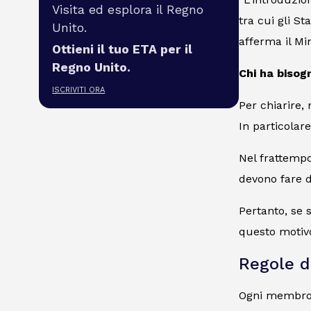
Visita ed esplora il Regno
tra cui gli St
Unito.
afferma il Mi
Ottieni il tuo ETA per il
Regno Unito.
Chi ha bisog
ISCRIVITI ORA
Per chiarire, 
In particolar
Nel frattempo,
devono fare 
Pertanto, se s
questo motivo
Regole d
Ogni membro d