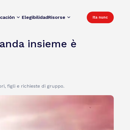
icación
Elegibilidad
Risorse
Ita nunc
manda insieme è
, figli e richieste di gruppo.