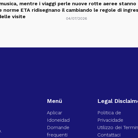
 musica, mentre i viaggi per
le nuove rotte aeree stanno
 le norme ETA ridisegnano il
cambiando le regole di ingre
elle visite
04/07/2026
Menü
Legal Disclaim
Aplicar
Politica de
Idoneidad
Privacidade
Domande
Utilizzo dei Termin
.
frequenti
Contattaci