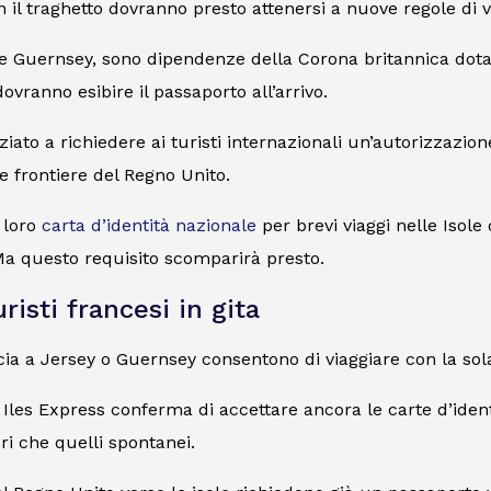
on il traghetto dovranno presto attenersi a nuove regole di v
e Guernsey, sono dipendenze della Corona britannica dotate 
ranno esibire il passaporto all’arrivo.
iziato a richiedere ai turisti internazionali un’autorizzazio
e frontiere del Regno Unito.
a loro
carta d’identità nazionale
per brevi viaggi nelle Isole 
Ma questo requisito scomparirà presto.
risti francesi in gita
ncia a Jersey o Guernsey consentono di viaggiare con la sol
les Express conferma di accettare ancora le carte d’ident
eri che quelli spontanei.