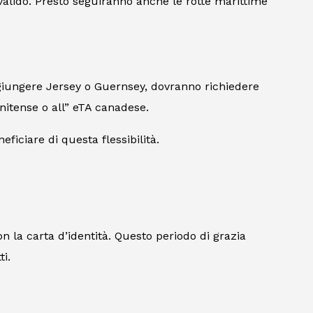
valido. Presto seguiranno anche le rotte marittime
raggiungere Jersey o Guernsey, dovranno richiedere
unitense o all” eTA canadese.
ficiare di questa flessibilità.
on la carta d’identità. Questo periodo di grazia
ti.