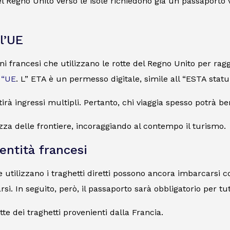
el Regno Unito verso le isole richiedono già un passaporto 
ll’UE
ttadini francesi che utilizzano le rotte del Regno Unito per 
l “UE
. L” ETA è un permesso digitale, simile all “ESTA stat
rà ingressi multipli. Pertanto, chi viaggia spesso potrà bene
zza delle frontiere, incoraggiando al contempo il turismo.
dentità francesi
e utilizzano i traghetti diretti possono ancora imbarcarsi c
arsi. In seguito, però, il passaporto sarà obbligatorio per tut
tte dei traghetti provenienti dalla Francia.