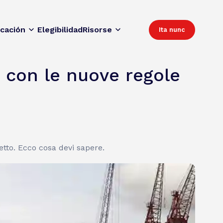
icación
Elegibilidad
Risorse
Ita nunc
ti con le nuove regole
etto. Ecco cosa devi sapere.