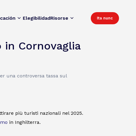
icación
Elegibilidad
Risorse
Ita nunc
 in Cornovaglia
per una controversa tassa sul
tirare più turisti nazionali nel 2025.
ismo
in Inghilterra.