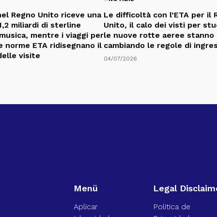
nel Regno Unito riceve una
Le difficoltà con l’ETA per il
,2 miliardi di sterline
Unito, il calo dei visti per st
 musica, mentre i viaggi per
le nuove rotte aeree stanno
 le norme ETA ridisegnano il
cambiando le regole di ingre
elle visite
04/07/2026
Menü
Legal Disclaim
Aplicar
Politica de