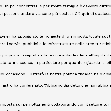
o un po’ concentrati e per molte famiglie è davvero diffici
 cui possono andare via sono più costosi. C’è quindi qualco
 Rayner ha appoggiato le richieste di un’imposta locale sul t
e i servizi pubblici e le infrastrutture nelle aree turistic
a proposta in seguito alla reazione dei leader dell’ospitali
cale l’anno scorso, in particolare per quanto riguarda il “b
ll’occasione illustrerò la nostra politica fiscale”, ha dichia
 Ministro ha confermato: “Abbiamo già detto che non abbia
’imposta sui pernottamenti collaborando con il settore turis