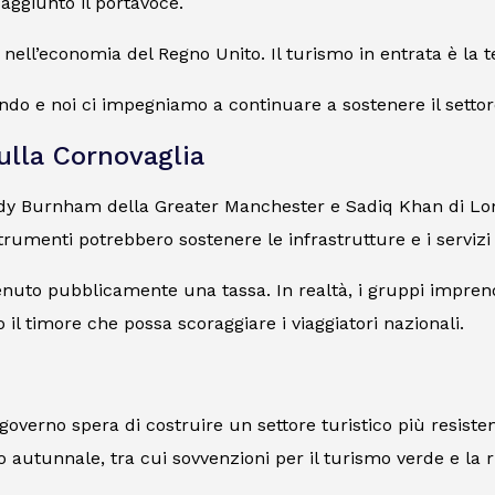
 aggiunto il portavoce.
ell’economia del Regno Unito. Il turismo in entrata è la t
ondo e noi ci impegniamo a continuare a sostenere il settor
sulla Cornovaglia
ndy Burnham della Greater Manchester e Sadiq Khan di Lond
strumenti potrebbero sostenere le infrastrutture e i servizi t
tenuto pubblicamente una tassa. In realtà, i gruppi imprend
 il timore che possa scoraggiare i viaggiatori nazionali.
overno spera di costruire un settore turistico più resisten
 autunnale, tra cui sovvenzioni per il turismo verde e la ri