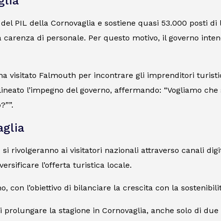
glia
del PIL della Cornovaglia e sostiene quasi 53.000 posti di 
la carenza di personale. Per questo motivo, il governo int
a visitato Falmouth per incontrare gli imprenditori turistic
tolineato l’impegno del governo, affermando: “Vogliamo ch
?””.
glia
rivolgeranno ai visitatori nazionali attraverso canali digit
rsificare l’offerta turistica locale.
mo, con l’obiettivo di bilanciare la crescita con la sostenibil
di prolungare la stagione in Cornovaglia, anche solo di due 