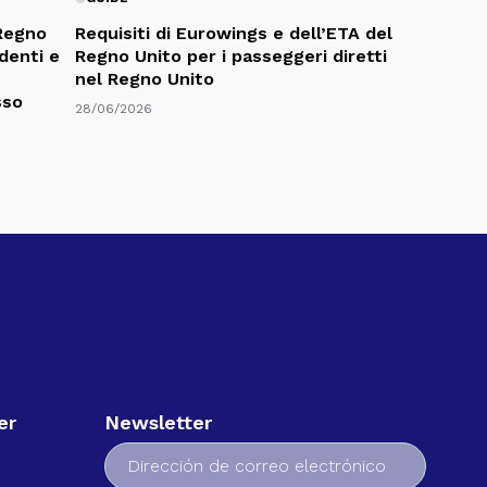
 Regno
Requisiti di Eurowings e dell’ETA del
udenti e
Regno Unito per i passeggeri diretti
nel Regno Unito
sso
28/06/2026
er
Newsletter