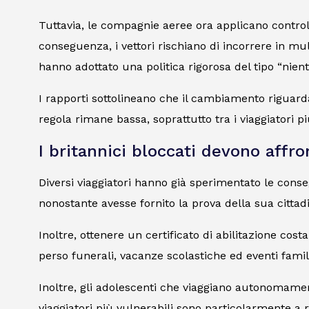
Tuttavia, le compagnie aeree ora applicano controlli
conseguenza, i vettori rischiano di incorrere in 
hanno adottato una politica rigorosa del tipo “nient
I rapporti sottolineano che il cambiamento riguarda
regola rimane bassa, soprattutto tra i viaggiatori pi
I britannici bloccati devono affro
Diversi viaggiatori hanno già sperimentato le cons
nonostante avesse fornito la prova della sua citta
Inoltre, ottenere un certificato di abilitazione cost
perso funerali, vacanze scolastiche ed eventi famil
Inoltre, gli adolescenti che viaggiano autonomament
viaggiatori più vulnerabili sono particolarmente a r