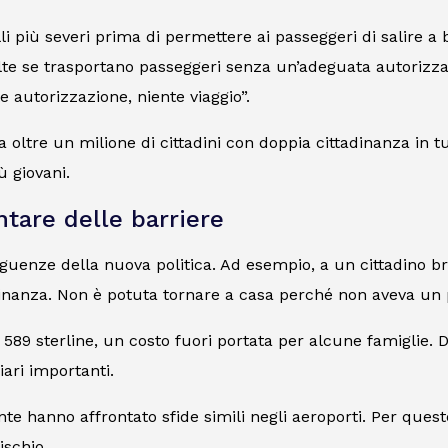
 più severi prima di permettere ai passeggeri di salire a bo
multe se trasportano passeggeri senza un’adeguata autoriz
e autorizzazione, niente viaggio”.
 oltre un milione di cittadini con doppia cittadinanza in t
ù giovani.
ntare delle barriere
eguenze della nuova politica. Ad esempio, a un cittadino b
dinanza. Non è potuta tornare a casa perché non aveva un 
a 589 sterline, un costo fuori portata per alcune famiglie. D
iari importanti.
e hanno affrontato sfide simili negli aeroporti. Per questo
ischio.