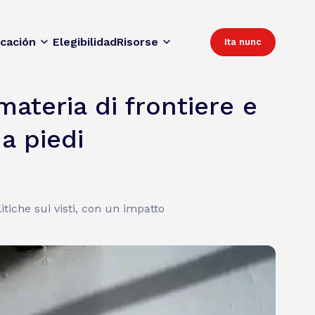
icación
Elegibilidad
Risorse
Ita nunc
ateria di frontiere e
 a piedi
itiche sui visti, con un impatto